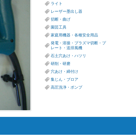
ライト
レーザー墨出し器
切断・曲げ
園芸工具
家庭用機器・各種安全用品
発電・溶接・プラズマ切断・プ
レート・送排風機
石土穴あけ・ハツリ
研削・研磨
穴あけ・締付け
集じん・ブロア
高圧洗浄・ポンプ