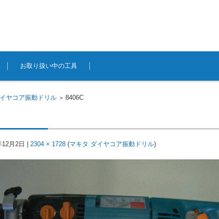
お取り扱い中の工具
ダイヤコア振動ドリル
8406C
>
年12月2日
|
2304 × 1728
(
マキタ ダイヤコア振動ドリル
)