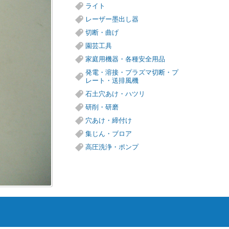
ライト
レーザー墨出し器
切断・曲げ
園芸工具
家庭用機器・各種安全用品
発電・溶接・プラズマ切断・プ
レート・送排風機
石土穴あけ・ハツリ
研削・研磨
穴あけ・締付け
集じん・ブロア
高圧洗浄・ポンプ