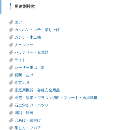
用途別検索
エア
カクハン・コテ・吊り上げ
カンナ・木工機
チェンソー
バッテリー・充電器
ライト
レーザー墨出し器
切断・曲げ
園芸工具
家庭用機器・各種安全用品
発電・溶接・プラズマ切断・プレート・送排風機
石土穴あけ・ハツリ
研削・研磨
穴あけ・締付け
集じん・ブロア