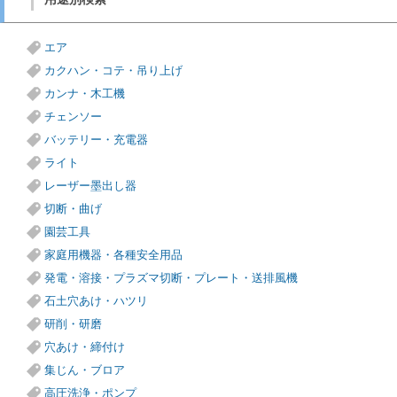
エア
カクハン・コテ・吊り上げ
カンナ・木工機
チェンソー
バッテリー・充電器
ライト
レーザー墨出し器
切断・曲げ
園芸工具
家庭用機器・各種安全用品
発電・溶接・プラズマ切断・プレート・送排風機
石土穴あけ・ハツリ
研削・研磨
穴あけ・締付け
集じん・ブロア
高圧洗浄・ポンプ